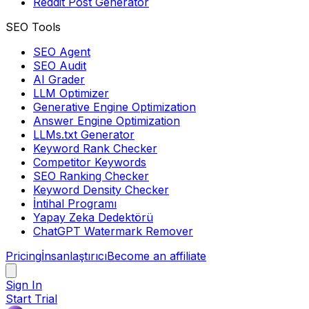
Reddit Post Generator
SEO Tools
SEO Agent
SEO Audit
AI Grader
LLM Optimizer
Generative Engine Optimization
Answer Engine Optimization
LLMs.txt Generator
Keyword Rank Checker
Competitor Keywords
SEO Ranking Checker
Keyword Density Checker
İntihal Programı
Yapay Zeka Dedektörü
ChatGPT Watermark Remover
Pricing
İnsanlaştırıcı
Become an affiliate
Sign In
Start Trial